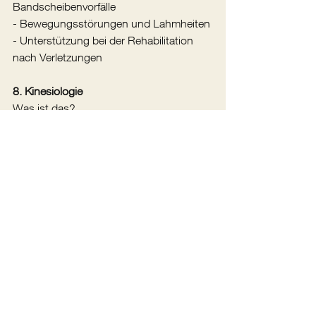
Bandscheibenvorfälle
- Bewegungsstörungen und Lahmheiten
- Unterstützung bei der Rehabilitation 
nach Verletzungen
8. Kinesiologie
Was ist das?
Kinesiologie ist eine Methode, die den 
Energiefluss im Körper durch 
Muskeltests untersucht und ausgleicht. 
Sie wird oft verwendet, um körperliche 
und emotionale Blockaden zu 
identifizieren und zu lösen.
Vorteile:
- Ganzheitlicher Ansatz: Bezieht sowohl 
körperliche als auch emotionale Aspekte 
in die Behandlung ein.
- Sanft und nicht invasiv: Eine 
schonende Methode, die ohne Eingriffe 