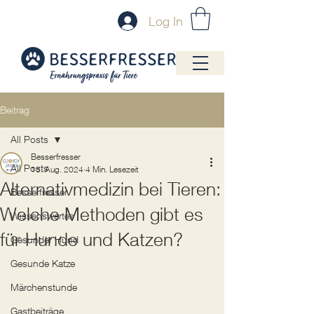
Log In
Beitrag
All Posts
Besserfresser
All Posts
15. Aug. 2024
4 Min. Lesezeit
Alternativmedizin bei Tieren:
Besserfresser
Welche Methoden gibt es
Wissenswertes
für Hunde und Katzen?
Gesunder Hund
Gesunde Katze
Märchenstunde
Gastbeiträge