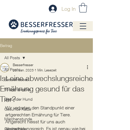
Log In
Beitrag
All Posts
Besserfresser
All Posts
20. Jan. 2023
1 Min. Lesezeit
Ist eine abwechslungsreiche
Besserfresser
Ernährung gesund für das
Wissenswertes
Tier?
Gesunder Hund
Wir vertreten den Standpunkt einer 
Gesunde Katze
artgerechten Ernährung für Tiere. 
Märchenstunde
Artgerecht heisst für uns auch 
abwechslungsreich. Es ist genau wie bei 
Gastbeiträge