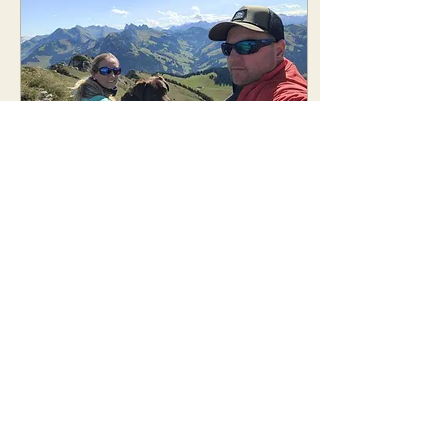
15. Okt. 2024
∙
4
Min.
Gastbeitrag:
Erfahrungsbericht
Darmaufbau bei Bosco
Hallo zusammen Wir,
Andrea & Stefan, leben im
freiburgischen Seeland in
der Nähe vom Murtensee.
Wir leben ein aktives Leben,
sind oft in...
146
0