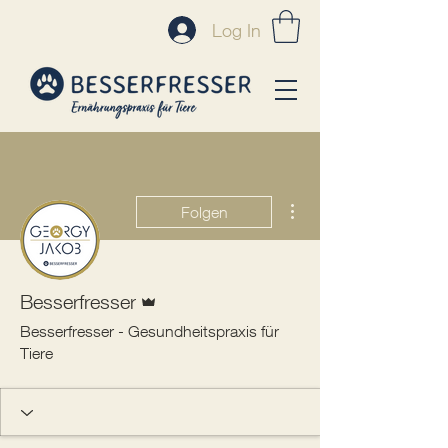
Log In
Weitere Optionen
Folgen
Administrator
Besserfresser
Besserfresser - Gesundheitspraxis für
Tiere