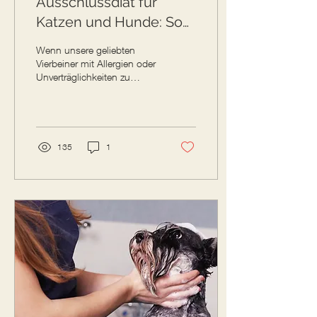
Ausschlussdiät für
Katzen und Hunde: So
behandelst du Ursache
Wenn unsere geliebten
anstatt nur Symptome!
Vierbeiner mit Allergien oder
Unverträglichkeiten zu
kämpfen haben, kann das
für ihre Besitzer eine
herausfordernde...
135
1