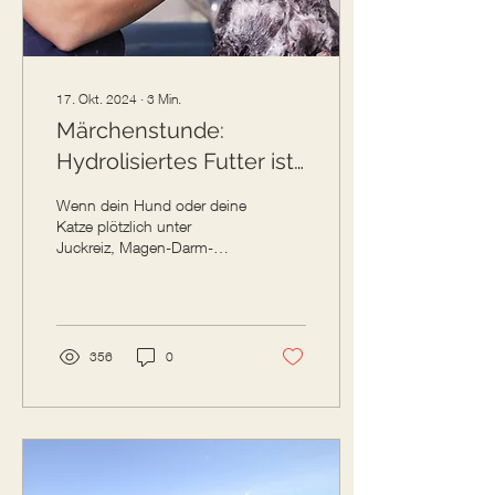
17. Okt. 2024
∙
3
Min.
Märchenstunde:
Hydrolisiertes Futter ist
die einzige Möglichkeit
Wenn dein Hund oder deine
bei meinem
Katze plötzlich unter
Juckreiz, Magen-Darm-
Allergischen Tier
Beschwerden oder
Hautausschlägen leidet,
denken viele Tierhalter...
356
0