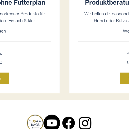
hne Futterplan
Produktberatun
serfresser Produkte für
Wir helfen dir, passen
en. Einfach & klar.
Hund oder Katze zu
sen
We
.
90
0
Schweizer
Franken
n