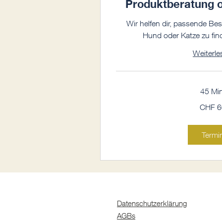
Produktberatung o
Wir helfen dir, passende Bes
Hund oder Katze zu find
Weiterle
45 Min
60
CHF 6
Schweizer
Franken
Termi
Datenschutzerklärung
AGBs