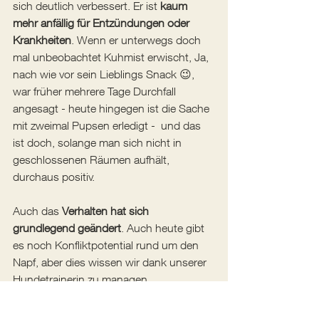
sich deutlich verbessert. Er ist 
kaum 
mehr anfällig für Entzündungen oder 
Krankheiten
. Wenn er unterwegs doch 
mal unbeobachtet Kuhmist erwischt, Ja, 
nach wie vor sein Lieblings Snack 😉, 
war früher mehrere Tage Durchfall 
angesagt - heute hingegen ist die Sache 
mit zweimal Pupsen erledigt -  und das 
ist doch, solange man sich nicht in 
geschlossenen Räumen aufhält, 
durchaus positiv.
Auch das 
Verhalten
hat sich 
grundlegend geändert
. Auch heute gibt 
es noch Konfliktpotential rund um den 
Napf, aber dies wissen wir dank unserer 
Hundetrainerin zu managen.
Das alles war nur möglich mit der 
professionellen Hilfe und enger 