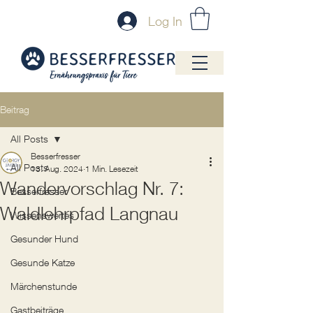
Log In
Beitrag
All Posts
Besserfresser
All Posts
13. Aug. 2024
1 Min. Lesezeit
Wandervorschlag Nr. 7:
Besserfresser
Waldlehrpfad Langnau
Wissenswertes
Gesunder Hund
Gesunde Katze
Märchenstunde
Gastbeiträge