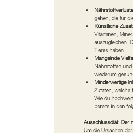
Nährstoffverlust
gehen, die für di
Künstliche Zusat
Vitaminen, Miner
auszugleichen. 
Tieres haben.
Mangelnde Vielfa
Nährstoffen und 
wiederum gesund
Minderwertige Inh
Zutaten, welche 
Wie du hochwerti
bereits in den fo
Ausschlussdiät: Der 
Um die Ursachen der A