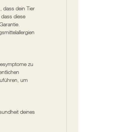
, dass dein Tier 
, dass diese 
Garantie. 
mittelallergien 
rgiesymptome zu 
entlichen 
hzuführen, um 
esundheit deines 