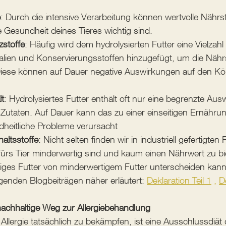
e
: Durch die intensive Verarbeitung können wertvolle Nährst
e Gesundheit deines Tieres wichtig sind.
zstoffe
: Häufig wird dem hydrolysierten Futter eine Vielzahl
alien und Konservierungsstoffen hinzugefügt, um die Nährs
Diese können auf Dauer negative Auswirkungen auf den Kö
lt
: Hydrolysiertes Futter enthält oft nur eine begrenzte Aus
Zutaten. Auf Dauer kann das zu einer einseitigen Ernähru
heitliche Probleme verursacht
altsstoffe
: Nicht selten finden wir in industriell gefertigten 
fürs Tier minderwertig sind und kaum einen Nährwert zu bi
ges Futter von minderwertigem Futter unterscheiden kann
lgenden Blogbeiträgen näher erläutert: 
Deklaration Teil 1
 , 
D
nachhaltige Weg zur Allergiebehandlung
llergie tatsächlich zu bekämpfen, ist eine Ausschlussdiät