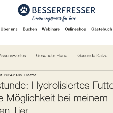
Über uns
Buchen
Webinare
Onlineshop
Gästebuch
issenswertes
Gesunder Hund
Gesunde Katze
mmental
kt. 2024
3 Min. Lesezeit
unde: Hydrolisiertes Futter
ge Möglichkeit bei meinem
en Tier