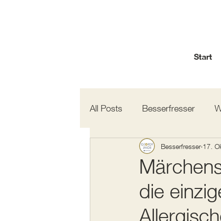
Start
All Posts
Besserfresser
W
Gastbeiträge
Besserfresser
Hundetal E
17. O
Märchenst
die einzi
Allergisch