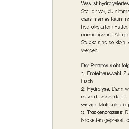
Was ist hydrolysiertes
Stell dir vor, du nimm
dass man es kaum noch
hydrolysiertem Futter.
normalerweise Allergi
Stücke sind so klein,
werden. 
Der Prozess sieht fo
1. 
Proteinauswahl
: Z
Fisch.
2. 
Hydrolyse
: Dann wi
es wird „vorverdaut“.
winzige Moleküle übri
3. 
Trockenprozess
: D
Kroketten gepresst, di