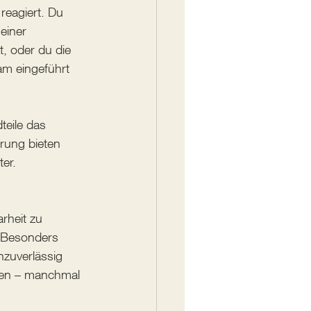
reagiert. Du 
einer 
, oder du die 
am eingeführt 
teile das 
rung bieten 
er.
arheit zu 
 Besonders 
nzuverlässig 
nen – manchmal 