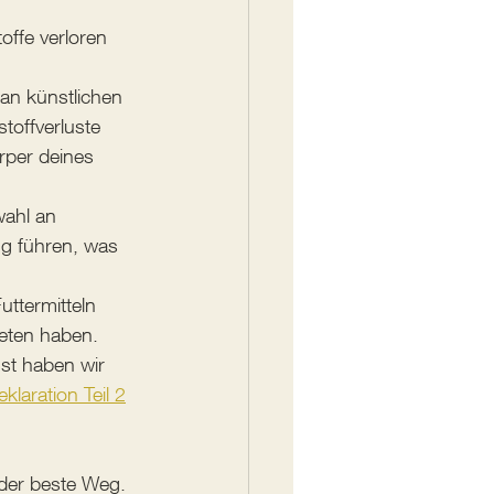
offe verloren 
 an künstlichen 
toffverluste 
rper deines 
wahl an 
ng führen, was 
Futtermitteln 
eten haben. 
st haben wir 
eklaration Teil 2
 der beste Weg. 